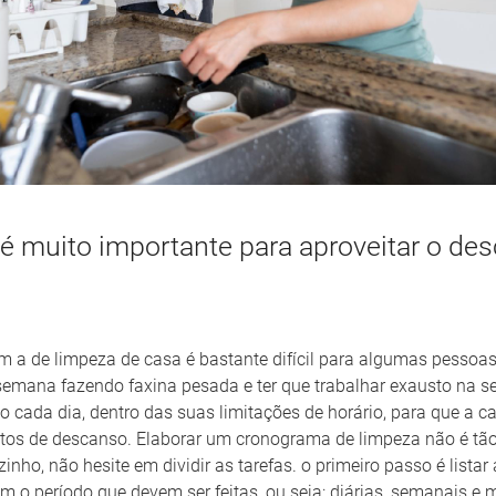
s é muito importante para aproveitar o de
om a de limpeza de casa é bastante difícil para algumas pessoas,
semana fazendo faxina pesada e ter que trabalhar exausto na se
co cada dia, dentro das suas limitações de horário, para que a 
os de descanso. Elaborar um cronograma de limpeza não é tão 
nho, não hesite em dividir as tarefas. o primeiro passo é listar 
m o período que devem ser feitas, ou seja: diárias, semanais e