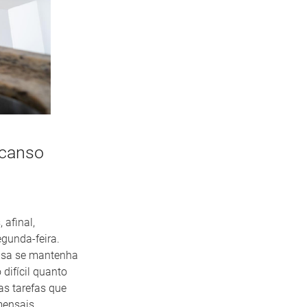
scanso
 afinal,
gunda-feira.
casa se mantenha
difícil quanto
as tarefas que
 mensais.