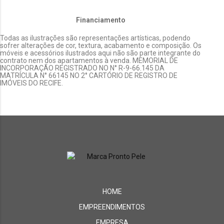
Financiamento
Todas as ilustrações são representações artísticas, podendo
sofrer alterações de cor, textura, acabamento e composição. Os
móveis e acessórios ilustrados aqui não são parte integrante do
contrato nem dos apartamentos à venda. MEMORIAL DE
INCORPORAÇÃO REGISTRADO NO N° R-9-66.145 DA
MATRÍCULA N° 66145 NO 2° CARTÓRIO DE REGISTRO DE
IMÓVEIS DO RECIFE.
HOME
EMPREENDIMENTOS
EMPRESA