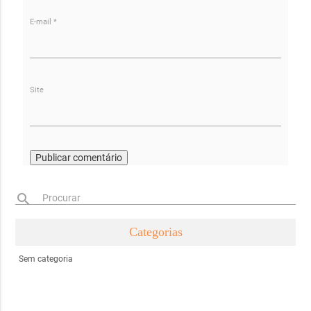
E-mail
*
Site
search
Procurar
Categorias
Sem categoria