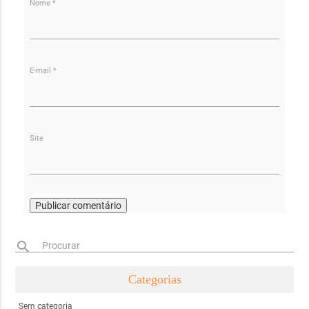
Nome
*
E-mail
*
Site
search
Procurar
Categorias
Sem categoria