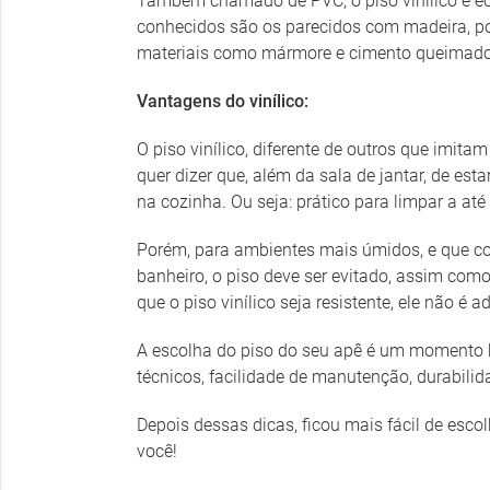
Também chamado de PVC, o piso vinílico é ecol
conhecidos são os parecidos com madeira, po
materiais como mármore e cimento queimado. 
Vantagens do vinílico:
O piso vinílico, diferente de outros que imit
quer dizer que, além da sala de jantar, de est
na cozinha. Ou seja: prático para limpar a até
Porém, para ambientes mais úmidos, e que c
banheiro, o piso deve ser evitado, assim com
que o piso vinílico seja resistente, ele não é
A escolha do piso do seu apê é um momento b
técnicos, facilidade de manutenção, durabilidad
Depois dessas dicas, ficou mais fácil de esc
você!