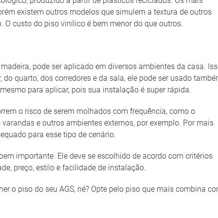
ógico, produzido a partir de plásticos reciclados. Os mais
rém existem outros modelos que simulem a textura de outros
O custo do piso vinílico é bem menor do que outros.
am madeira, pode ser aplicado em diversos ambientes da casa. Is
ar, do quarto, dos corredores e da sala, ele pode ser usado tamb
 mesmo para aplicar, pois sua instalação é super rápida.
orrem o risco de serem molhados com frequência, como o
o varandas e outros ambientes externos, por exemplo. Por mais
 adequado para esse tipo de cenário.
em importante. Ele deve se escolhido de acordo com critérios
e, preço, estilo e facilidade de instalação.
olher o piso do seu AGS, né? Opte pelo piso que mais combina c