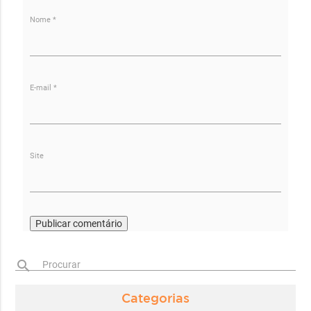
Nome
*
E-mail
*
Site
search
Procurar
Categorias