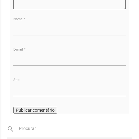
Nome
*
E-mail
*
Site
search
Procurar